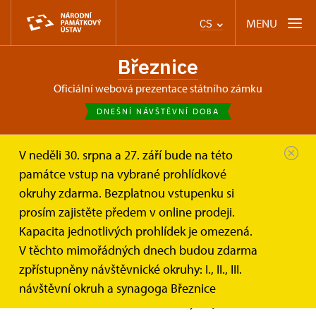
MENU
CS
Březnice
oficiální webová prezentace státního zámku
DNEŠNÍ NÁVŠTĚVNÍ DOBA
V neděli 30. srpna a 27. září bude na této
Březnice
Informace pro návštěvníky
památce vstup na vybrané prohlídkové
Prohlídkové okruhy
Zámecké interiéry – rozšířené
okruhy zdarma. Bezplatnou vstupenku si
prosím zajistěte předem v online prodeji.
Zámecké interiéry – rozšířené
Kapacita jednotlivých prohlídek je omezená.
V těchto mimořádných dnech budou zdarma
zpřístupněny návštěvnické okruhy: I., II., III.
Zámecké interiéry rozšířené o autentické prostory
návštěvní okruh a synagoga Březnice
hodovního sálu a Lokšanské knihovny, nejstaršího