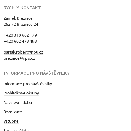
RYCHLÝ KONTAKT
Zámek Březnice
262 72 Březnice 24
+420 318 682 179
+420 602 478 498
bartak.robert@npu.cz
breznice@npu.cz
INFORMACE PRO NÁVŠTĚVNÍKY
Informace pro návštěvníky
Prohlídkové okruhy
Návštěvní doba
Rezervace
Vstupné
Tipy na výlety