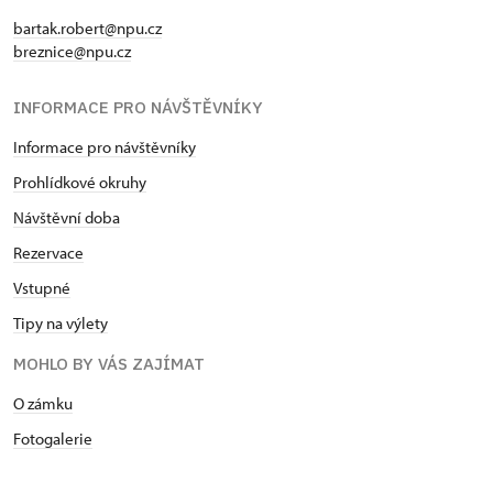
příjemný zážitek, načerpání sil, získání vědomostí a
bartak.robert@npu.cz
poznání, uvědomění si úcty ke slavné historii. Úcta
breznice@npu.cz
k naší minulosti vede v důsledku k posílení
vlastního sebevědomí a k jistějšímu ukotvení ke
INFORMACE PRO NÁVŠTĚVNÍKY
komunitě, ve které žijeme.
Informace pro návštěvníky
Prohlídkové okruhy
Návštěvní doba
Rezervace
Vstupné
Tipy na výlety
MOHLO BY VÁS ZAJÍMAT
O zámku
Fotogalerie