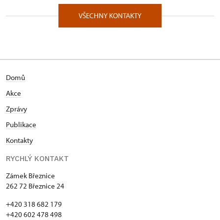
Zámecký obvod 24/, Březnice 26272
VŠECHNY KONTAKTY
* Studium: • 1981–1985 Gymnázium Botičská v
Praze 2 • 1985–1991 ČVUT Praha, Fakulta stavební *
Civilní služba: • 1992–1993 Památkový ústav
středních Čech – zámek Březnice a hrad Křivoklát *
Pracovní činnost: • 1993 Institut pro jednotnou
Domů
Evropu a demokracii, Praha – monitoring denního
tisku pro tiskový odbor Kanceláře prezidenta
Akce
republiky • 1993 CK Kristof – manažer a průvodce
Zprávy
jazykových pobytů ve Velké Británii • 1993–1995
Stavební geologie – Geotechnika a.s. Praha –
Publikace
stavební inženýr • 1995 Kastelán st. zámku Březnice
Kontakty
* Krédo: • Mým cílem je udržet kvalitu péče o
památku vč. celého zámeckého areálu, kvalitu
RYCHLÝ KONTAKT
poskytovaných služeb, kulturních aktivit a
Zámek Březnice
celkového dojmu z návštěvy památkového objektu
262 72 Březnice 24
na stávající úrovni, případně ji dále zvyšovat. Mým
přáním je, aby návštěva st. zámku Březnice jako
+420 318 682 179
celku poskytovala návštěvníkům dobrý pocit a
+420 602 478 498