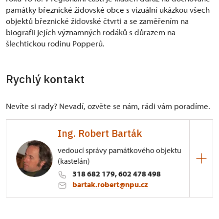
památky březnické židovské obce s vizuální ukázkou všech
objektů březnické židovské čtvrti a se zaměřením na
biografii jejích významných rodáků s důrazem na
šlechtickou rodinu Popperů.
Rychlý kontakt
Nevíte si rady? Nevadí, ozvěte se nám, rádi vám poradíme.
Ing. Robert Barták
vedoucí správy památkového objektu
(kastelán)
318 682 179, 602 478 498
bartak.robert@npu.cz
ÚPS v Ústí nad Labem