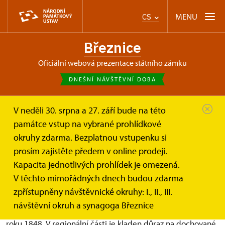
MENU
CS
Březnice
oficiální webová prezentace státního zámku
DNEŠNÍ NÁVŠTĚVNÍ DOBA
V neděli 30. srpna a 27. září bude na této
Březnice
Synagoga v Březnici
Expozice
památce vstup na vybrané prohlídkové
okruhy zdarma. Bezplatnou vstupenku si
Synagoga v Březnici
prosím zajistěte předem v online prodeji.
Kapacita jednotlivých prohlídek je omezená.
dominanta zachovalého ghetta
V těchto mimořádných dnech budou zdarma
zpřístupněny návštěvnické okruhy: I., II., III.
Tématem stálé expozice je stručný historický a populární
návštěvní okruh a synagoga Březnice
nástin tradiční židovské vzdělanosti v českých zemích do
roku 1848. V regionální části je kladen důraz na dochované