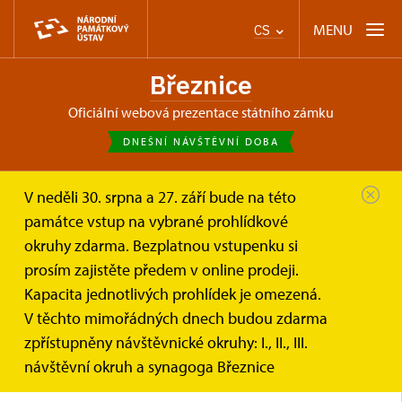
MENU
CS
Březnice
oficiální webová prezentace státního zámku
DNEŠNÍ NÁVŠTĚVNÍ DOBA
V neděli 30. srpna a 27. září bude na této
Březnice
Zprávy
památce vstup na vybrané prohlídkové
okruhy zdarma. Bezplatnou vstupenku si
Novinky
prosím zajistěte předem v online prodeji.
Kapacita jednotlivých prohlídek je omezená.
V těchto mimořádných dnech budou zdarma
zpřístupněny návštěvnické okruhy: I., II., III.
návštěvní okruh a synagoga Březnice
FILTR