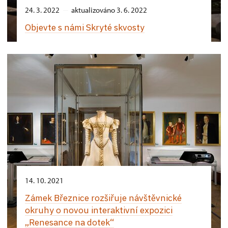
24. 3. 2022
aktualizováno 3. 6. 2022
Objevte s námi Skryté skvosty
14. 10. 2021
Zámek Březnice rozšiřuje návštěvnické
okruhy o novou interaktivní expozici
„Renesance na dotek“