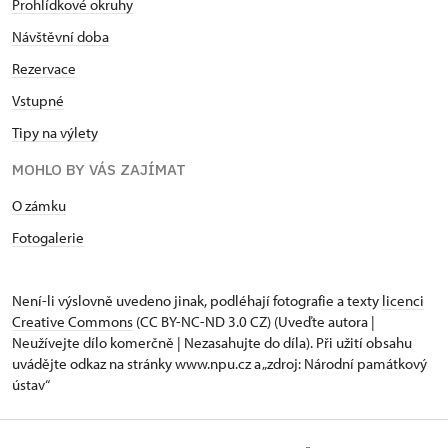
Prohlídkové okruhy
Návštěvní doba
Rezervace
Vstupné
Tipy na výlety
MOHLO BY VÁS ZAJÍMAT
O zámku
Fotogalerie
Není-li výslovně uvedeno jinak, podléhají fotografie a texty
licenci
Creative Commons
(CC BY-NC-ND 3.0 CZ) (Uveďte autora |
Neužívejte dílo komerčně | Nezasahujte do díla). Při užití obsahu
uvádějte odkaz na stránky www.npu.cz a „zdroj: Národní památkový
ústav“