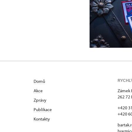
RYCHL
Domů
Akce
Zámek 
262 72 
Zprávy
+420 3
Publikace
+420 6
Kontakty
bartak.
brezni