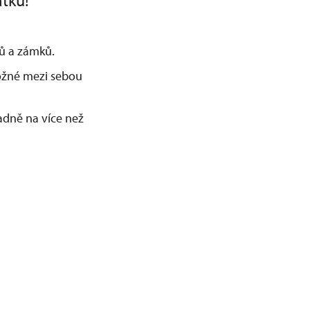
átku!
adů a zámků.
možné mezi sebou
dně na více než