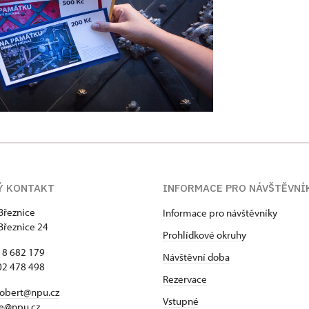
Ý KONTAKT
INFORMACE PRO NÁVŠTĚVNÍ
Březnice
Informace pro návštěvníky
Březnice 24
Prohlídkové okruhy
18 682 179
Návštěvní doba
02 478 498
Rezervace
robert@npu.cz
Vstupné
ce@npu.cz