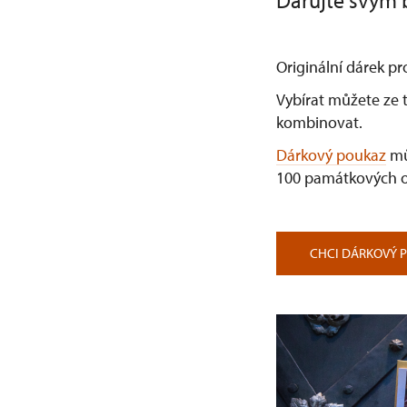
Darujte svým b
Originální dárek pr
Vybírat můžete ze t
kombinovat.
Dárkový poukaz
mů
100 památkových o
CHCI DÁRKOVÝ 