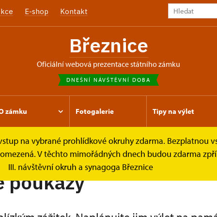
kce
E-shop
Kontakt
Březnice
oficiální webová prezentace státního zámku
DNEŠNÍ NÁVŠTĚVNÍ DOBA
O zámku
Fotogalerie
Tipy na výlet
e vstup na vybrané prohlídkové okruhy zdarma. Bezplatnou v
azy
Dárkové poukazy
je omezená. V těchto mimořádných dnech budou zdarma zpříst
III. návštěvní okruh a synagoga Březnice
é poukazy