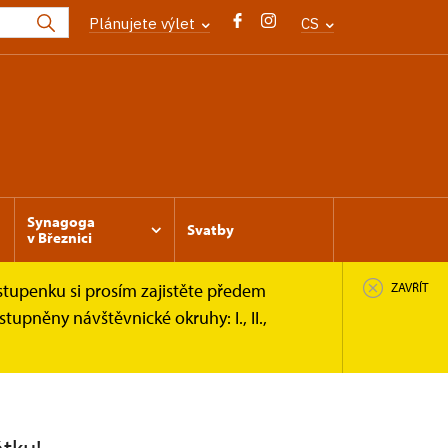
Plánujete výlet
CS
Synagoga
Svatby
v Březnici
stupenku si prosím zajistěte předem
ZAVŘÍT
upněny návštěvnické okruhy: I., II.,