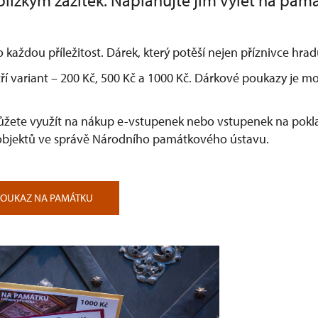
lízkým zážitek. Naplánujte jim výlet na pam
o každou příležitost. Dárek, který potěší nejen příznivce hr
ří variant –⁠ 200 Kč, 500 Kč a 1000 Kč. Dárkové poukazy je 
žete využít na nákup e-vstupenek nebo vstupenek na pokla
bjektů ve správě Národního památkového ústavu.
POUKAZ NA PAMÁTKU