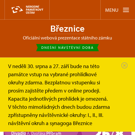
MENU
Březnice
oficiální webová prezentace státního zámku
DNEŠNÍ NÁVŠTĚVNÍ DOBA
V neděli 30. srpna a 27. září bude na této
Březnice
Akce
Kdyby tisíc klarinetů – divadlo na...
památce vstup na vybrané prohlídkové
okruhy zdarma. Bezplatnou vstupenku si
Kdyby tisíc klarinetů – divadlo na
prosím zajistěte předem v online prodeji.
nádvoří zámku Březnice
Kapacita jednotlivých prohlídek je omezená.
V těchto mimořádných dnech budou zdarma
zpřístupněny návštěvnické okruhy: I., II., III.
návštěvní okruh a synagoga Březnice