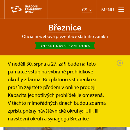
MENU
CS
Březnice
oficiální webová prezentace státního zámku
DNEŠNÍ NÁVŠTĚVNÍ DOBA
V neděli 30. srpna a 27. září bude na této
Březnice
Synagoga v Březnici
památce vstup na vybrané prohlídkové
okruhy zdarma. Bezplatnou vstupenku si
Synagoga v Březnici
prosím zajistěte předem v online prodeji.
Kapacita jednotlivých prohlídek je omezená.
Synagoga v Březnici je od června do září otevřena od
V těchto mimořádných dnech budou zdarma
úterý do neděle.
zpřístupněny návštěvnické okruhy: I., II., III.
návštěvní okruh a synagoga Březnice