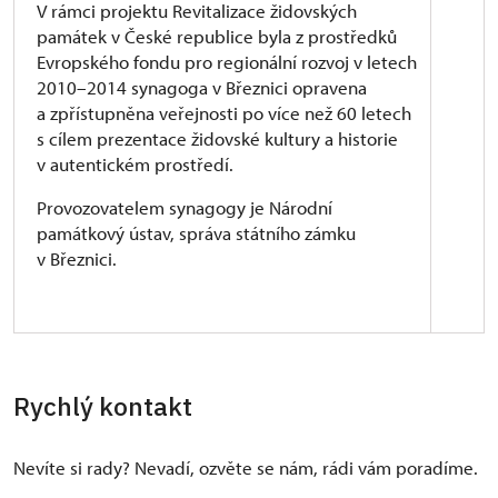
V rámci projektu Revitalizace židovských
památek v České republice byla z prostředků
Evropského fondu pro regionální rozvoj v letech
2010–2014 synagoga v Březnici opravena
a zpřístupněna veřejnosti po více než 60 letech
s cílem prezentace židovské kultury a historie
v autentickém prostředí.
Provozovatelem synagogy je Národní
památkový ústav, správa státního zámku
v Březnici.
Synagoga
Březnická synagoga byla postavena v letech 1725–
Rychlý kontakt
1726 v pozdně barokním stavebním slohu, po
požáru v roce 1821 byla znovu obnovena do dnešní
klasicistní podoby.
Nevíte si rady? Nevadí, ozvěte se nám, rádi vám poradíme.