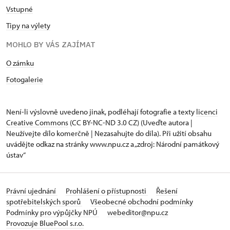
pokrývku hlavy – kipu. Je v ní zakázáno jíst, pít –
Vstupné
kromě přípitku po požehnání, spát, pomlouvat,
provádět obchodní transakce – kromě podpory
Tipy na výlety
dobročinnosti. Do synagogy je přikázáno pospíchat,
MOHLO BY VÁS ZAJÍMAT
ale nikoliv z ní, což je projevem nedočkavosti
zúčastnit se bohoslužby a neochoty odejít.
O zámku
Březnická synagoga
je dispozičně rozčleněna na
Fotogalerie
přízemí a první patro. V přízemí se nachází
modlitebna a příbytek správce synagogy (šamese),
v prvním patře ženská galerie, tzv. empora a třída
Není-li výslovně uvedeno jinak, podléhají fotografie a texty
licenci
židovské školy (cheder). Vstupy do synagogy je
Creative Commons
(CC BY-NC-ND 3.0 CZ) (Uveďte autora |
v západním průčelí, kde se vstupovalo malým
Neužívejte dílo komerčně | Nezasahujte do díla). Při užití obsahu
přístavkem, nad jehož portálem je zvenku
uvádějte odkaz na stránky www.npu.cz a „zdroj: Národní památkový
ústav“
hebrejský nápis (verš žalmu č. 118): „Otevřetež mi
brány spravedlnosti“. Do příbytku správce a na
ženskou galerii se vstupovalo druhým postranním
vchodem (nyní vstup do synagogy).
Právní ujednání
Prohlášení o přístupnosti
Řešení
spotřebitelských sporů
Všeobecné obchodní podmínky
V severní části budovy je umístěn hlavní sál
Podmínky pro výpůjčky NPÚ
webeditor@npu.cz
synagogy, zaklenutý valenou klenbou s barokními
Provozuje BluePool s.r.o.
lunetami u oken. Ústředním prvkem modlitebny je