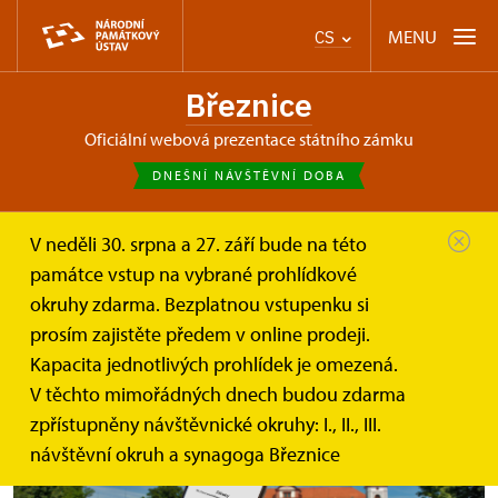
MENU
CS
Březnice
oficiální webová prezentace státního zámku
DNEŠNÍ NÁVŠTĚVNÍ DOBA
V neděli 30. srpna a 27. září bude na této
Březnice
Online vstupenky a dárkové poukazy
památce vstup na vybrané prohlídkové
okruhy zdarma. Bezplatnou vstupenku si
prosím zajistěte předem v online prodeji.
Online vstupenky
Kapacita jednotlivých prohlídek je omezená.
V těchto mimořádných dnech budou zdarma
zpřístupněny návštěvnické okruhy: I., II., III.
návštěvní okruh a synagoga Březnice