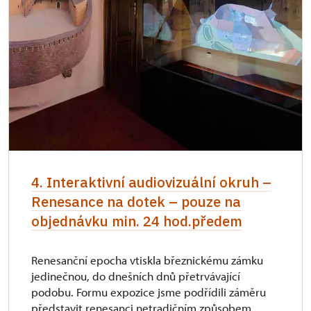
4. Interaktivní audiovizuální okruh –
Renesance na dotek – pouze na
objednávku min. 24 hod.předem
Renesanční epocha vtiskla březnickému zámku
jedinečnou, do dnešních dnů přetrvávající
podobu. Formu expozice jsme podřídili záměru
představit renesanci netradičním způsobem.