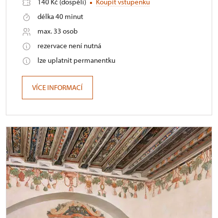
140 Kč (dospělí)
Koupit vstupenku
délka 40 minut
max. 33 osob
rezervace není nutná
lze uplatnit permanentku
VÍCE INFORMACÍ