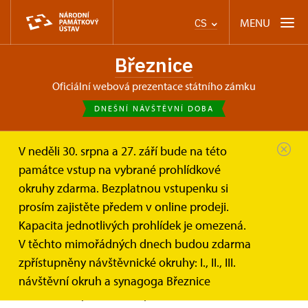
MENU
CS
Březnice
oficiální webová prezentace státního zámku
DNEŠNÍ NÁVŠTĚVNÍ DOBA
V neděli 30. srpna a 27. září bude na této
Březnice
Informace pro návštěvníky
památce vstup na vybrané prohlídkové
Prohlídkové okruhy
Synagoga Březnice
okruhy zdarma. Bezplatnou vstupenku si
prosím zajistěte předem v online prodeji.
Synagoga Březnice
Kapacita jednotlivých prohlídek je omezená.
V těchto mimořádných dnech budou zdarma
zpřístupněny návštěvnické okruhy: I., II., III.
Expozice přibližuje povědomí o židovské kultuře
návštěvní okruh a synagoga Březnice
v autentickém prostředí. Expozice se skládá z části