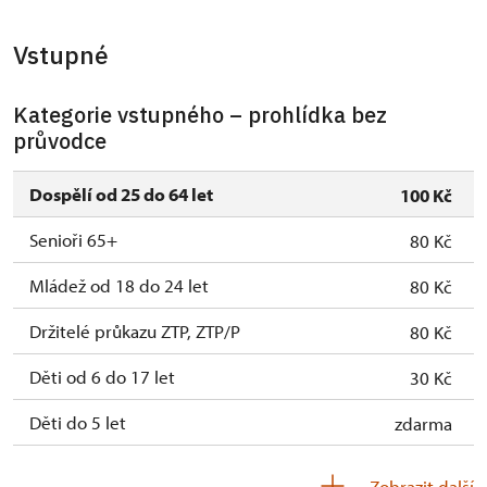
Vstupné
Kategorie vstupného – prohlídka bez
průvodce
Dospělí od 25 do 64 let
100 Kč
Senioři 65+
80 Kč
Mládež od 18 do 24 let
80 Kč
Držitelé průkazu ZTP, ZTP/P
80 Kč
Děti od 6 do 17 let
30 Kč
Děti do 5 let
zdarma
Průvodce držitele průkazu ZTP/P
zdarma
Zobrazit další