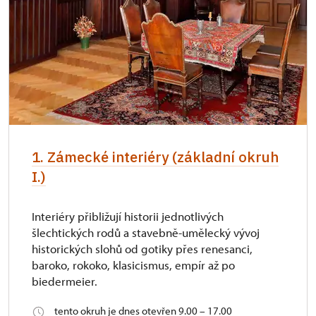
1. Zámecké interiéry (základní okruh
I.)
Interiéry přibližují historii jednotlivých
šlechtických rodů a stavebně-umělecký vývoj
historických slohů od gotiky přes renesanci,
baroko, rokoko, klasicismus, empír až po
biedermeier.
tento okruh je dnes otevřen 9.00 – 17.00