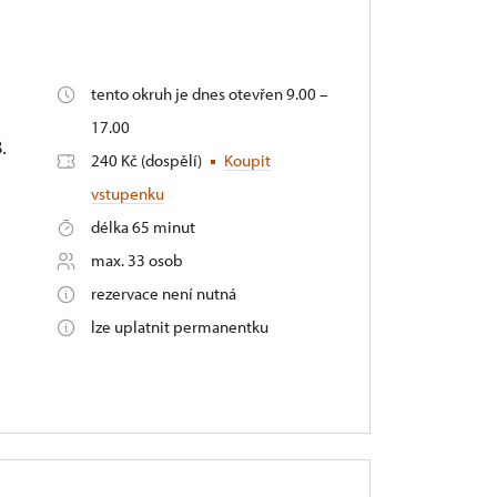
é
tento okruh je dnes otevřen 9.00 –
17.00
.
240 Kč (dospělí)
Koupit
vstupenku
délka 65 minut
max. 33 osob
rezervace není nutná
lze uplatnit permanentku