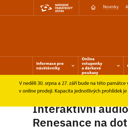
Novinky
A
Online
Informace pro
vstupenky
návštěvníky
a dárkové
poukazy
V neděli 30. srpna a 27. září bude na této památc
Březnice
Informace pro návštěvníky
P
v online prodeji. Kapacita jednotlivých prohlídek 
Interaktivní audio
Renesance na dot