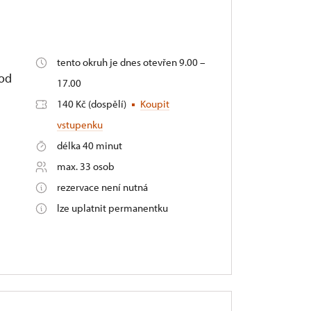
tento okruh je dnes otevřen 9.00 –
 od
17.00
140 Kč (dospělí)
Koupit
vstupenku
délka 40 minut
max. 33 osob
rezervace není nutná
lze uplatnit permanentku