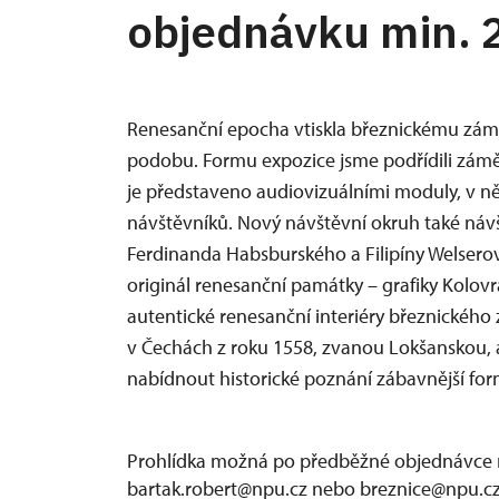
objednávku min. 
Renesanční epocha vtiskla březnickému zámk
podobu. Formu expozice jsme podřídili zám
je představeno audiovizuálními moduly, v ně
návštěvníků. Nový návštěvní okruh také návš
Ferdinanda Habsburského a Filipíny Welsero
originál renesanční památky – grafiky Kolov
autentické renesanční interiéry březnickéh
v Čechách z roku 1558, zvanou Lokšanskou, a
nabídnout historické poznání zábavnější fo
Prohlídka možná po předběžné objednávce 
bartak.robert@npu.cz nebo breznice@npu.cz