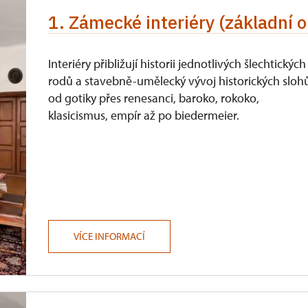
1. Zámecké interiéry (základní o
zdarma
Interiéry přibližují historii jednotlivých šlechtických
rodů a stavebně-umělecký vývoj historických sloh
od gotiky přes renesanci, baroko, rokoko,
klasicismus, empír až po biedermeier.
VÍCE INFORMACÍ