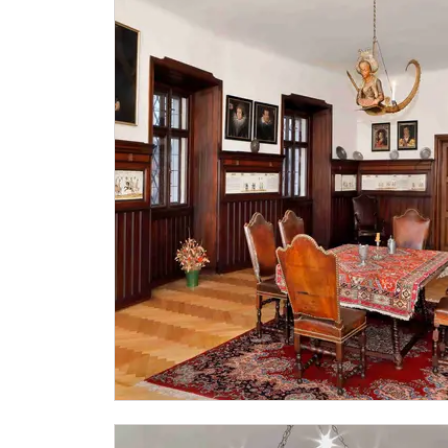
Průkaz Náš člověk (pouze držitel)