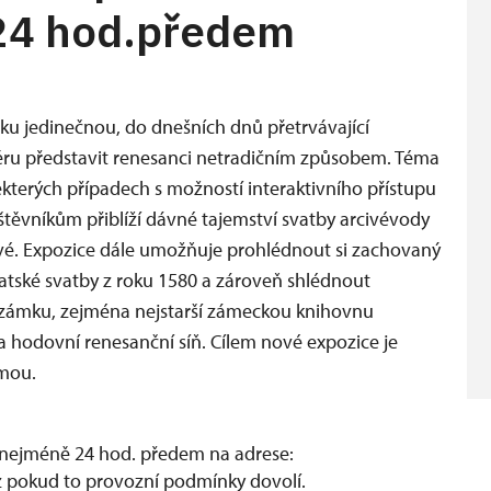
24 hod.předem
u jedinečnou, do dnešních dnů přetrvávající
ěru představit renesanci netradičním způsobem. Téma
kterých případech s možností interaktivního přístupu
těvníkům přiblíží dávné tajemství svatby arcivévody
vé. Expozice dále umožňuje prohlédnout si zachovaný
ratské svatby z roku 1580 a zároveň shlédnout
o zámku, zejména nejstarší zámeckou knihovnu
 hodovní renesanční síň. Cílem nové expozice je
rmou.
nejméně 24 hod. předem na adrese:
 pokud to provozní podmínky dovolí.