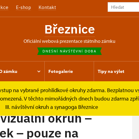
kce
E-shop
Kontakt
Březnice
oficiální webová prezentace státního zámku
DNEŠNÍ NÁVŠTĚVNÍ DOBA
O zámku
Fotogalerie
Tipy na výlet
e vstup na vybrané prohlídkové okruhy zdarma. Bezplatnou v
rohlídkové okruhy
Interaktivní audiovizuální okruh –...
je omezená. V těchto mimořádných dnech budou zdarma zpříst
III. návštěvní okruh a synagoga Březnice
vizuální okruh –
ek – pouze na