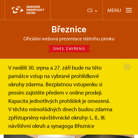
MENU
CS
Březnice
oficiální webová prezentace státního zámku
DNES ZAVŘENO
V neděli 30. srpna a 27. září bude na této
Březnice
Tipy na výlet
památce vstup na vybrané prohlídkové
Městské muzeum a Galerie Ludvíka...
okruhy zdarma. Bezplatnou vstupenku si
prosím zajistěte předem v online prodeji.
Městské muzeum a Galerie
Kapacita jednotlivých prohlídek je omezená.
Ludvíka Kuby v Březnici
V těchto mimořádných dnech budou zdarma
zpřístupněny návštěvnické okruhy: I., II., III.
návštěvní okruh a synagoga Březnice