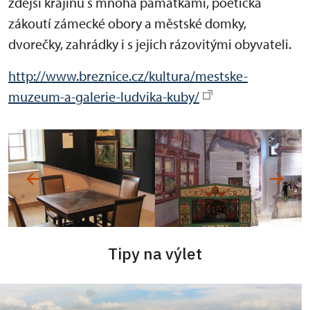
zdejší krajinu s mnoha památkami, poetická
zákoutí zámecké obory a městské domky,
dvorečky, zahrádky i s jejich rázovitými obyvateli.
http://www.breznice.cz/kultura/mestske-
muzeum-a-galerie-ludvika-kuby/
Tipy na výlet