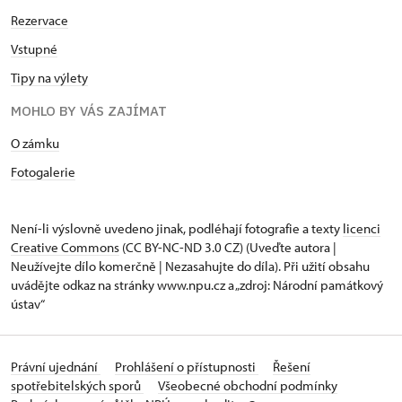
Rezervace
Vstupné
Tipy na výlety
MOHLO BY VÁS ZAJÍMAT
O zámku
Fotogalerie
Není-li výslovně uvedeno jinak, podléhají fotografie a texty
licenci
Creative Commons
(CC BY-NC-ND 3.0 CZ) (Uveďte autora |
Neužívejte dílo komerčně | Nezasahujte do díla). Při užití obsahu
uvádějte odkaz na stránky www.npu.cz a „zdroj: Národní památkový
ústav“
Právní ujednání
Prohlášení o přístupnosti
Řešení
spotřebitelských sporů
Všeobecné obchodní podmínky