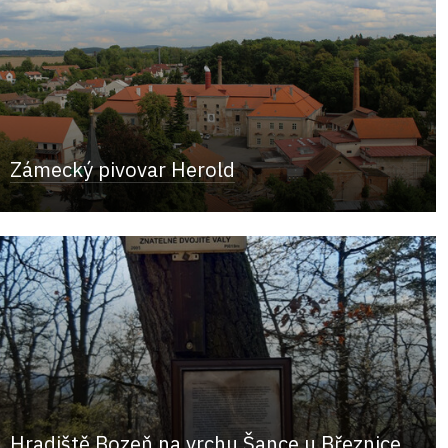
Zámecký pivovar Herold
Hradiště Bozeň na vrchu Šance u Březnice