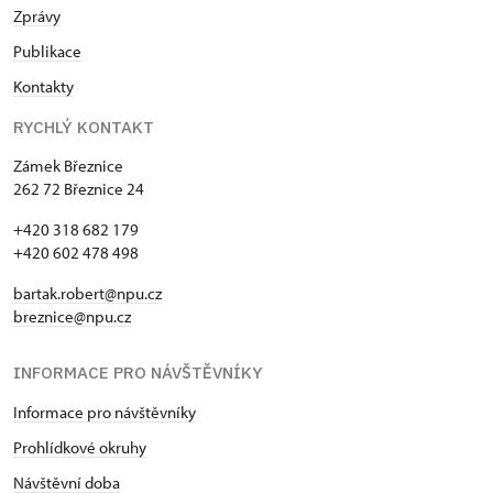
Zprávy
Publikace
Kontakty
RYCHLÝ KONTAKT
Zámek Březnice
262 72 Březnice 24
+420 318 682 179
+420 602 478 498
bartak.robert@npu.cz
breznice@npu.cz
INFORMACE PRO NÁVŠTĚVNÍKY
Informace pro návštěvníky
Prohlídkové okruhy
Návštěvní doba